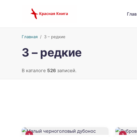
Глав
Главная
/
3 – редкие
3 – редкие
В каталоге
526
записей.
3
3