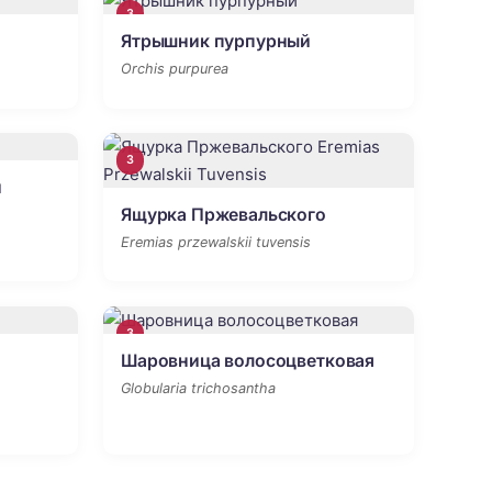
3
Ятрышник пурпурный
Orchis purpurea
3
й
Ящурка Пржевальского
Eremias przewalskii tuvensis
3
Шаровница волосоцветковая
Globularia trichosantha