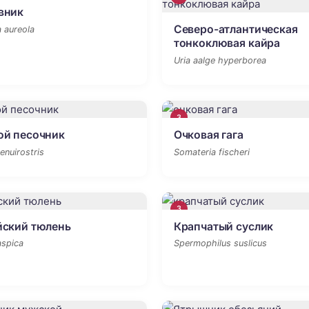
вник
Северо-атлантическая
 aureola
тонкоклювая кайра
Uria aalge hyperborea
3
ой песочник
Очковая гага
tenuirostris
Somateria fischeri
3
йский тюлень
Крапчатый суслик
spica
Spermophilus suslicus