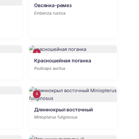
Овсянка-ремез
Emberiza rustica
3
Красношейная поганка
Podiceps auritus
3
Длиннокрыл восточный
Miniopterus fuliginosus