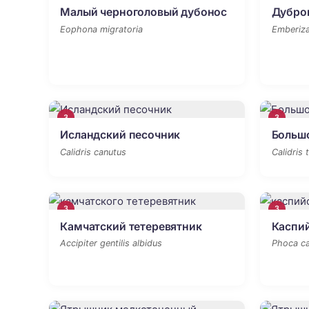
Малый черноголовый дубонос
Дубро
Eophona migratoria
Emberiza
3
3
Исландский песочник
Больш
Calidris canutus
Calidris 
3
3
Камчатский тетеревятник
Каспи
Accipiter gentilis albidus
Phoca ca