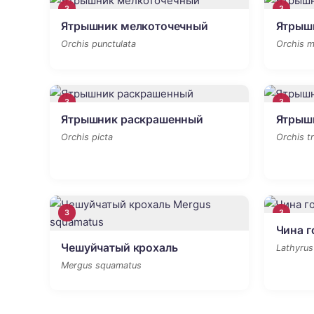
3
3
Ятрышник мелкоточечный
Ятрыш
Orchis punctulata
Orchis m
3
3
Ятрышник раскрашенный
Ятрыш
Orchis picta
Orchis t
3
3
Чина г
Чешуйчатый крохаль
Lathyrus
Mergus squamatus