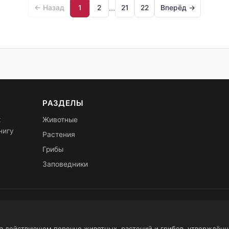
…
← Назад
1
2
21
22
Вперёд →
РАЗДЕЛЫ
х
Животные
нигу
Растения
Грибы
Заповедники
на действующем перечне животных, растений и грибов, утверждён