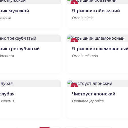
3
ник мужской
Ятрышник обезьяний
ascula
Orchis simia
3
ник трехзубчатый
Ятрышник шлемоносны
ridentata
Orchis militaris
3
олубая
Чистоуст японский
 venetus
Osmunda japonica