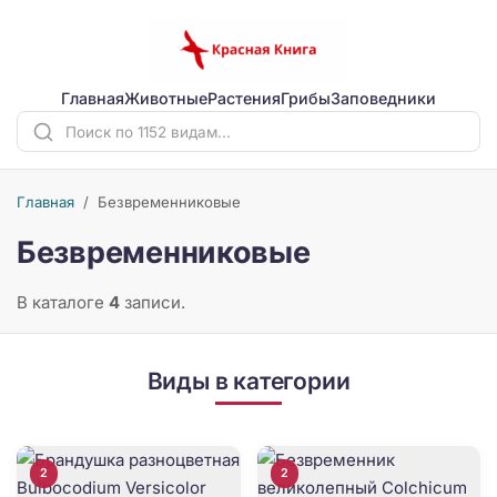
Главная
Животные
Растения
Грибы
Заповедники
Главная
/
Безвременниковые
Безвременниковые
В каталоге
4
записи.
Виды в категории
2
2