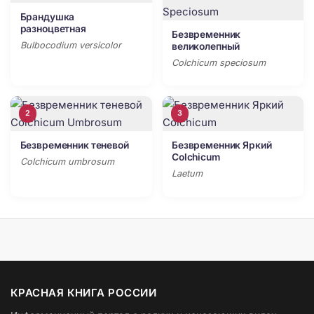
Брандушка
разноцветная
Безвременник
Bulbocodium versicolor
великолепный
Colchicum speciosum
2
3
Безвременник теневой
Безвременник Яркий
Colchicum
Colchicum umbrosum
Laetum
КРАСНАЯ КНИГА РОССИИ