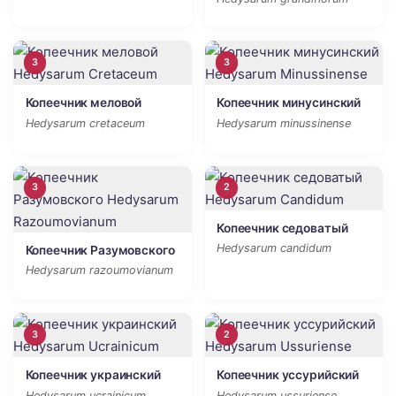
3
3
Копеечник меловой
Копеечник минусинский
Hedysarum cretaceum
Hedysarum minussinense
3
2
Копеечник седоватый
Hedysarum candidum
Копеечник Разумовского
Hedysarum razoumovianum
3
2
Копеечник украинский
Копеечник уссурийский
Hedysarum ucrainicum
Hedysarum ussuriense