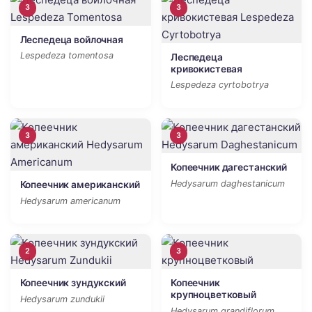
3
3
Леспедеца войлочная
Lespedeza tomentosa
Леспедеца
кривокистевая
Lespedeza cyrtobotrya
3
3
Копеечник дагестанский
Hedysarum daghestanicum
Копеечник американский
Hedysarum americanum
2
3
Копеечник зундукский
Копеечник
крупноцветковый
Hedysarum zundukii
Hedysarum grandiflorum