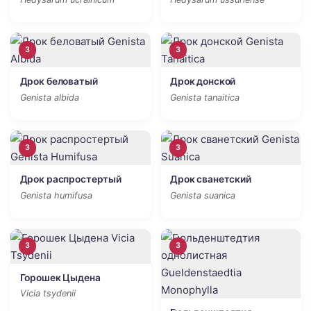
3
3
Дрок беловатый
Дрок донской
Genista albida
Genista tanaitica
3
3
Дрок распростертый
Дрок сванетский
Genista humifusa
Genista suanica
3
3
Горошек Цыдена
Vicia tsydenii