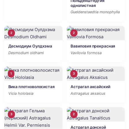
Гюльденштедтия
однолистная
Gueldenstaedtia monophylla
2
2
Десмодиум Оулдхэма
Вавиловия прекрасная
Desmodium oldhami
Vavilovia formosa
1
3
Вика плотноволосистая
Астрагал аксайский
Vicia hololasia
Astragalus aksaicus
3
2
Астрагал донской