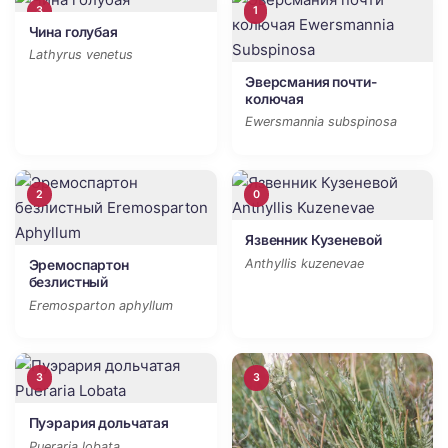
3
1
Чина голубая
Lathyrus venetus
Эверсмания почти-
колючая
Ewersmannia subspinosa
2
0
Язвенник Кузеневой
Anthyllis kuzenevae
Эремоспартон
безлистный
Eremosparton aphyllum
3
3
Пуэрария дольчатая
Pueraria lobata