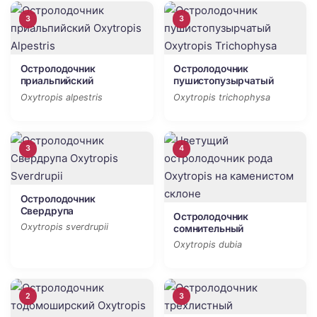
3
3
Остролодочник
Остролодочник
приальпийский
пушистопузырчатый
Oxytropis alpestris
Oxytropis trichophysa
3
4
Остролодочник
Свердрупа
Остролодочник
Oxytropis sverdrupii
сомнительный
Oxytropis dubia
2
3