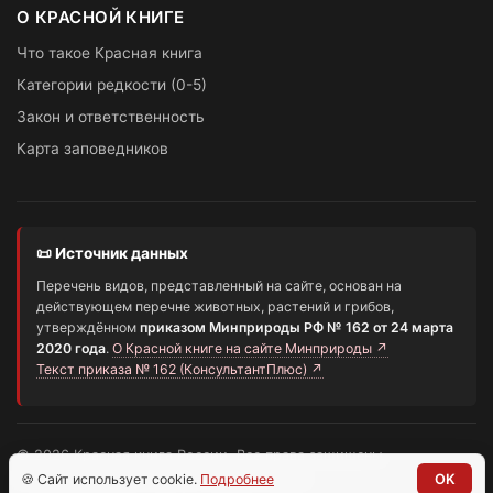
О КРАСНОЙ КНИГЕ
Что такое Красная книга
Категории редкости (0-5)
Закон и ответственность
Карта заповедников
📜 Источник данных
Перечень видов, представленный на сайте, основан на
действующем перечне животных, растений и грибов,
утверждённом
приказом Минприроды РФ № 162 от 24 марта
2020 года
.
О Красной книге на сайте Минприроды ↗
Текст приказа № 162 (КонсультантПлюс) ↗
© 2026 Красная книга России. Все права защищены.
Информационный портал о редких видах
🍪 Сайт использует cookie.
Подробнее
OK