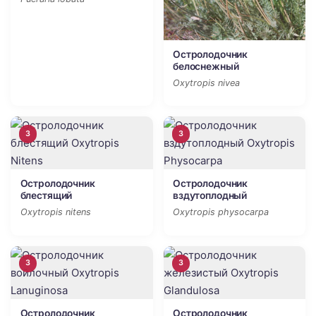
Остролодочник
белоснежный
Oxytropis nivea
3
3
Остролодочник
Остролодочник
блестящий
вздутоплодный
Oxytropis nitens
Oxytropis physocarpa
3
3
Остролодочник
Остролодочник