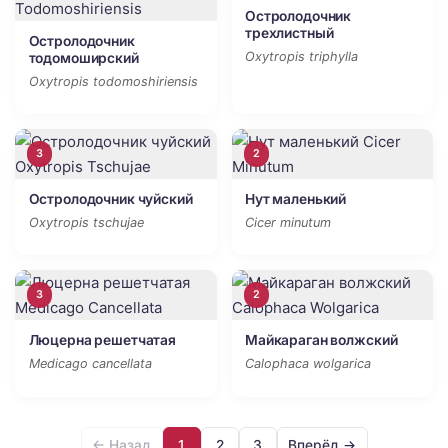
Остролодочник
трехлистный
Остролодочник
Oxytropis triphylla
тодомоширский
Oxytropis todomoshiriensis
3
2
Остролодочник чуйский
Нут маленький
Oxytropis tschujae
Cicer minutum
3
2
Люцерна решетчатая
Майкараган волжский
Medicago cancellata
Calophaca wolgarica
← Назад
1
2
3
Вперёд →