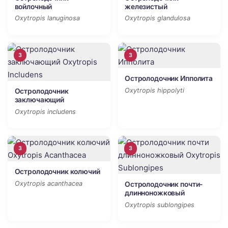
войлочный
железистый
Oxytropis lanuginosa
Oxytropis glandulosa
3
3
Остролодочник Ипполита
Oxytropis hippolyti
Остролодочник
заключающий
Oxytropis includens
3
3
Остролодочник колючий
Oxytropis acanthacea
Остролодочник почти-
длинноножковый
Oxytropis sublongipes