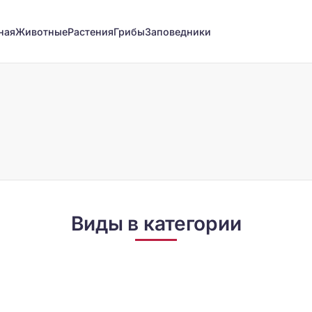
ная
Животные
Растения
Грибы
Заповедники
Виды в категории