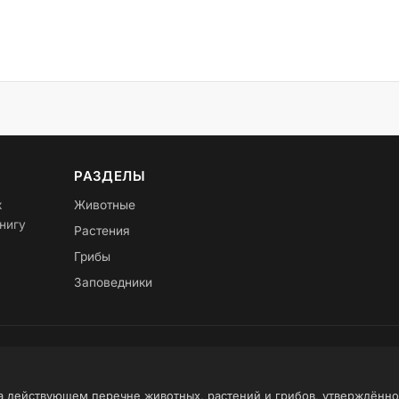
РАЗДЕЛЫ
х
Животные
нигу
Растения
Грибы
Заповедники
на действующем перечне животных, растений и грибов, утверждённ