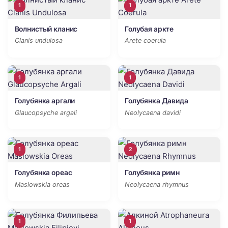
1
1
Волнистый кланис
Голубая аркте
Clanis undulosa
Arete coerula
1
1
Голубянка аргали
Голубянка Давида
Glaucopsyche argali
Neolycaena davidi
1
2
Голубянка ореас
Голубянка римн
Maslowskia oreas
Neolycaena rhymnus
1
1