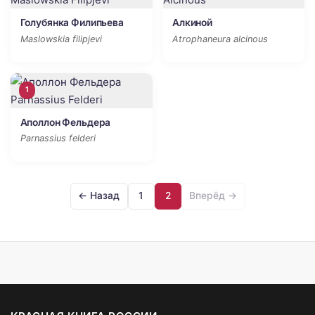
Голубянка Филипьева
Алкиной
Maslowskia filipjevi
Atrophaneura alcinous
1
Аполлон Фельдера
Parnassius felderi
← Назад
1
2
Вперёд →