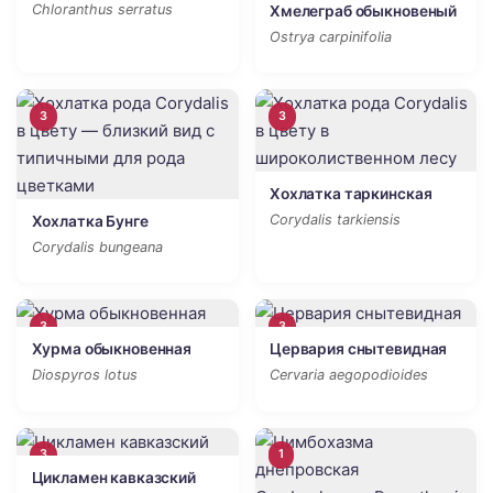
Chloranthus serratus
Хмелеграб обыкновеный
Ostrya carpinifolia
3
3
Хохлатка таркинская
Corydalis tarkiensis
Хохлатка Бунге
Corydalis bungeana
3
3
Хурма обыкновенная
Цервария снытевидная
Diospyros lotus
Cervaria aegopodioides
3
1
Цикламен кавказский