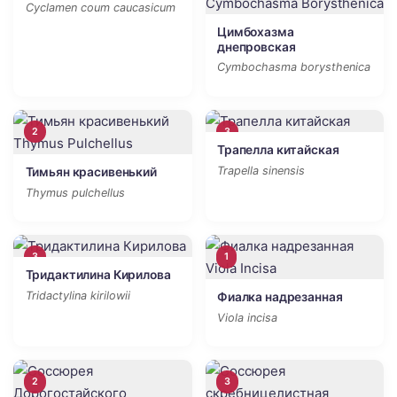
Cyclamen coum caucasicum
Цимбохазма
днепровская
Cymbochasma borysthenica
2
3
Трапелла китайская
Trapella sinensis
Тимьян красивенький
Thymus pulchellus
3
1
Тридактилина Кирилова
Tridactylina kirilowii
Фиалка надрезанная
Viola incisa
2
3