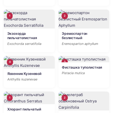
1
2
Экзохорда
Эремоспартон
пильчатолистная
безлистный
Exochorda serratifolia
Eremosparton aphyllum
0
3
Фисташка туполистная
Pistacia mutica
Язвенник Кузеневой
Anthyllis kuzenevae
1
2
Хлорант пильчатый