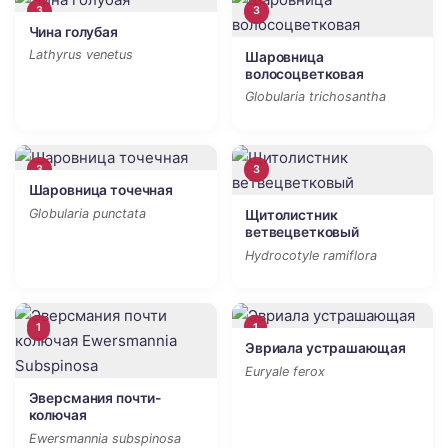
3
3
Чина голубая
Lathyrus venetus
Шаровница
волосоцветковая
Globularia trichosantha
3
3
Шаровница точечная
Globularia punctata
Щитолистник
ветвецветковый
Hydrocotyle ramiflora
1
1
Эвриала устрашающая
Euryale ferox
Эверсмания почти-
колючая
Ewersmannia subspinosa