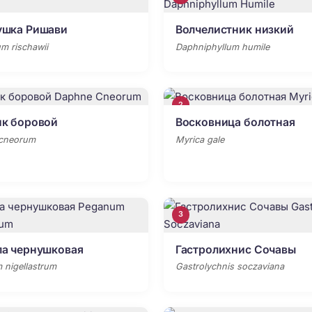
ушка Ришави
Волчелистник низкий
m rischawii
Daphniphyllum humile
2
ик боровой
Восковница болотная
cneorum
Myrica gale
3
ла чернушковая
Гастролихнис Сочавы
nigellastrum
Gastrolychnis soczaviana