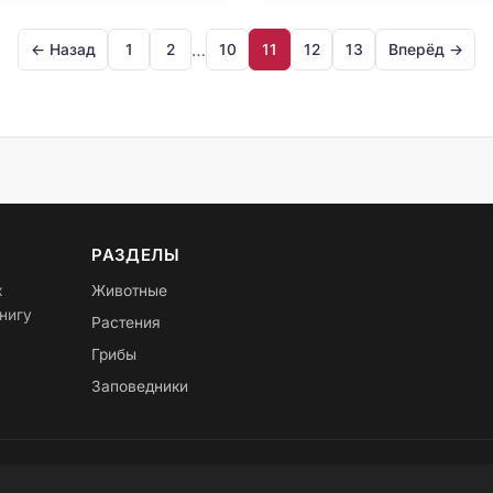
…
← Назад
1
2
10
11
12
13
Вперёд →
РАЗДЕЛЫ
х
Животные
нигу
Растения
Грибы
Заповедники