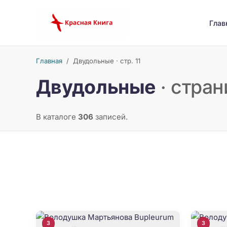
Глав
Главная
/
Двудольные · стр. 11
Двудольные
· стран
В каталоге
306
записей.
3
3