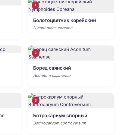
1
Болотоцветник корейский
Nymphoides coreana
2
Борец саянский
Aconitum sajanense
3
ая
Ботрокариум спорный
Bothrocaryum controversum