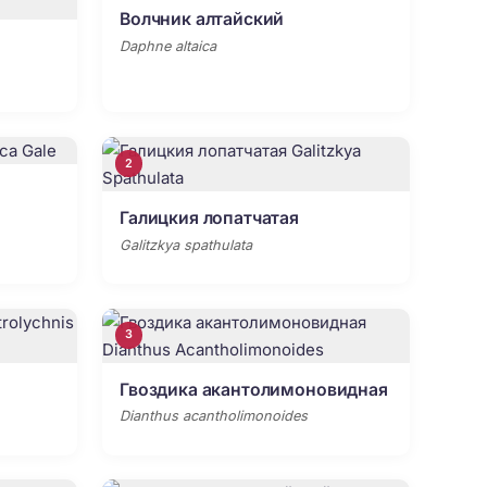
Волчник алтайский
Daphne altaica
2
Галицкия лопатчатая
Galitzkya spathulata
3
Гвоздика акантолимоновидная
Dianthus acantholimonoides