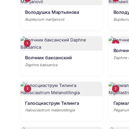
Володушка Мартьянова
Волод
Bupleurum martjanovii
Bupleuru
1
3
Волчн
Волчник баксанский
Daphne 
Daphne baksanica
2
2
Галосциаструм Тилинга
Гарма
Halosciastrum melanotilingia
Peganum 