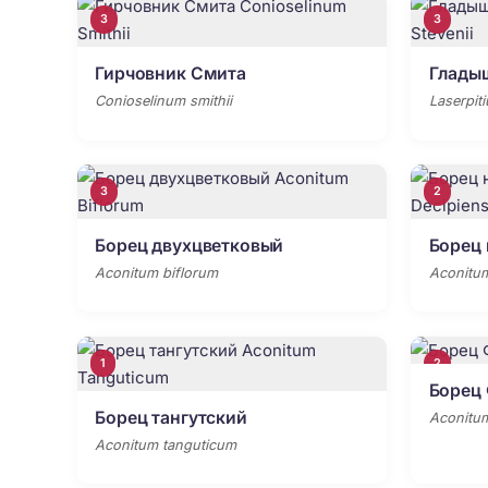
3
3
Гирчовник Смита
Глады
Conioselinum smithii
Laserpiti
3
2
Борец двухцветковый
Борец
Aconitum biflorum
Aconitum
1
2
Борец
Борец тангутский
Aconitum
Aconitum tanguticum