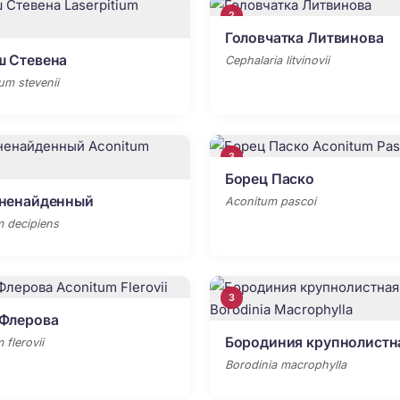
2
Головчатка Литвинова
ш Стевена
Cephalaria litvinovii
um stevenii
3
Борец Паско
 ненайденный
Aconitum pascoi
 decipiens
3
 Флерова
Бородиния крупнолистн
 flerovii
Borodinia macrophylla