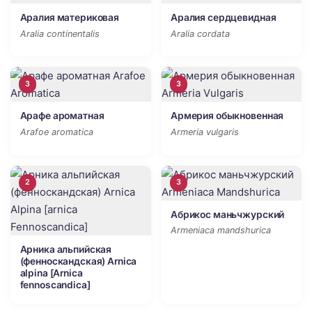
Аралия материковая
Аралия сердцевидная
Aralia continentalis
Aralia cordata
3
3
Арафе ароматная
Армерия обыкновенная
Arafoe aromatica
Armeria vulgaris
2
3
Абрикос маньчжурский
Armeniaca mandshurica
Арника альпийская
(фенноскандская) Arnica
alpina [Arnica
fennoscandica]