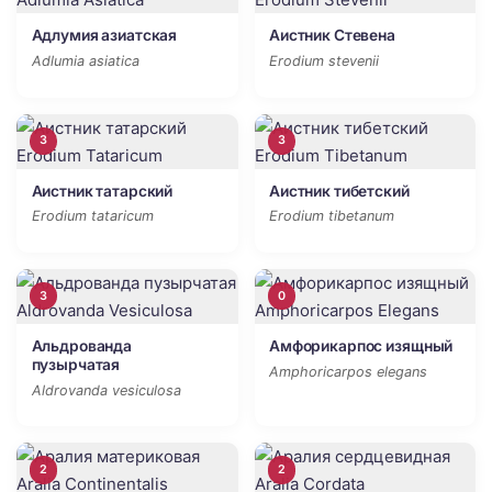
Адлумия азиатская
Аистник Стевена
Adlumia asiatica
Erodium stevenii
3
3
Аистник татарский
Аистник тибетский
Erodium tataricum
Erodium tibetanum
3
0
Альдрованда
Амфорикарпос изящный
пузырчатая
Amphoricarpos elegans
Aldrovanda vesiculosa
2
2