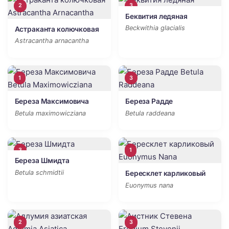
2
3
Беквития ледяная
Beckwithia glacialis
Астраканта колючковая
Astracantha arnacantha
1
3
Береза Максимовича
Береза Радде
Betula maximowicziana
Betula raddeana
3
1
Береза Шмидта
Betula schmidtii
Бересклет карликовый
Euonymus nana
2
3