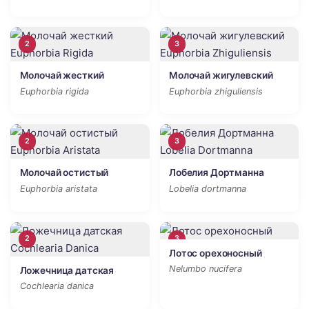
2
3
Молочай жесткий
Молочай жигулевский
Euphorbia rigida
Euphorbia zhiguliensis
2
3
Молочай остистый
Лобелия Дортманна
Euphorbia aristata
Lobelia dortmanna
2
3
Лотос орехоносный
Nelumbo nucifera
Ложечница датская
Cochlearia danica