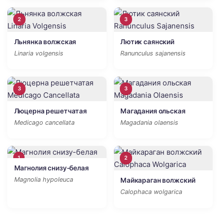
2
3
Льнянка волжская
Лютик саянский
Linaria volgensis
Ranunculus sajanensis
3
3
Люцерна решетчатая
Магадания ольская
Medicago cancellata
Magadania olaensis
1
2
Магнолия снизу-белая
Magnolia hypoleuca
Майкараган волжский
Calophaca wolgarica