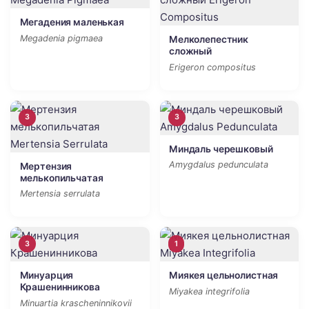
Мегадения маленькая
Megadenia pigmaea
Мелколепестник
сложный
Erigeron compositus
3
3
Миндаль черешковый
Amygdalus pedunculata
Мертензия
мелькопильчатая
Mertensia serrulata
3
1
Минуарция
Миякея цельнолистная
Крашенинникова
Miyakea integrifolia
Minuartia krascheninnikovii