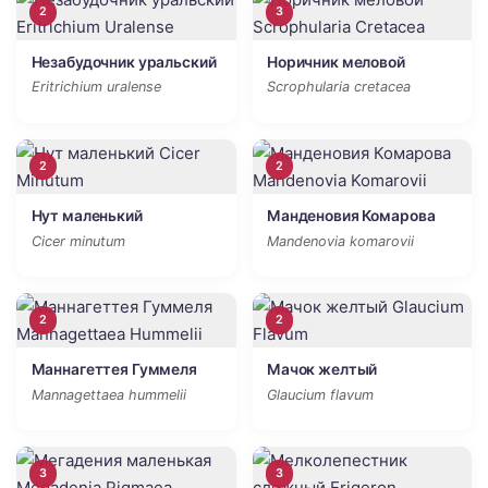
2
3
Незабудочник уральский
Норичник меловой
Eritrichium uralense
Scrophularia cretacea
2
2
Нут маленький
Манденовия Комарова
Cicer minutum
Mandenovia komarovii
2
2
Маннагеттея Гуммеля
Мачок желтый
Mannagettaea hummelii
Glaucium flavum
3
3