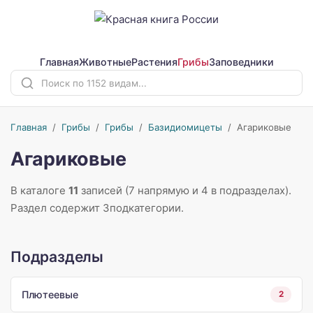
Главная
Животные
Растения
Грибы
Заповедники
Главная
/
Грибы
/
Грибы
/
Базидиомицеты
/
Агариковые
Агариковые
В каталоге
11
записей (7 напрямую и 4 в подразделах).
Раздел содержит 3подкатегории.
Подразделы
Плютеевые
2