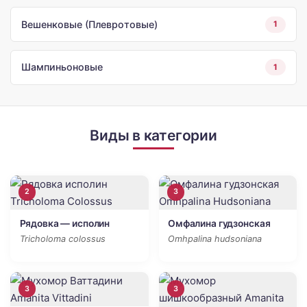
Вешенковые (Плевротовые)
1
Шампиньоновые
1
Виды в категории
2
3
Рядовка — исполин
Омфалина гудзонская
Tricholoma colossus
Omhpalina hudsoniana
3
3