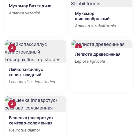
Мухомор Ваттадини
Amanita vittadini
Мухомор
шишкообразный
Amanita strobiliformis
3
3
Лепиота древесинная
Lepiota lignicola
Лейкопаксиллус
лепистовидный
Leucopaxillus lepistoides
3
Вешенка (плевротус)
семгово-соломенная
Pleurotus djamor