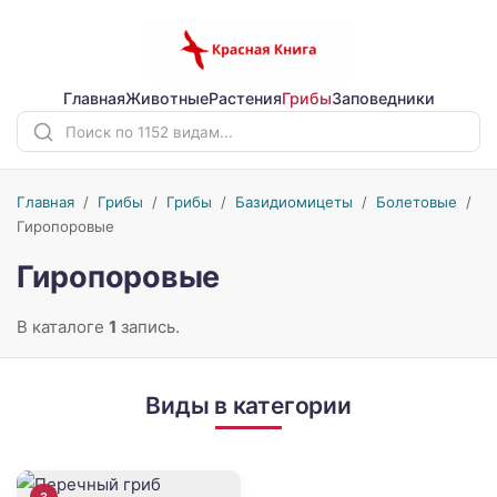
Главная
Животные
Растения
Грибы
Заповедники
Главная
/
Грибы
/
Грибы
/
Базидиомицеты
/
Болетовые
/
Гиропоровые
Гиропоровые
В каталоге
1
запись.
Виды в категории