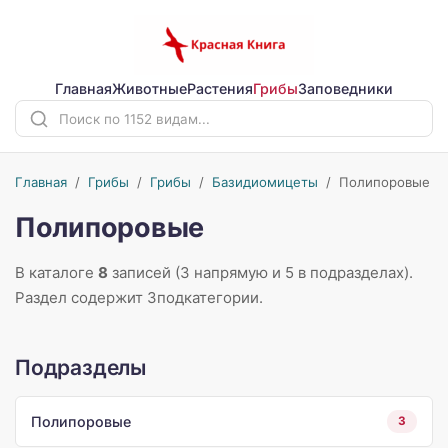
Главная
Животные
Растения
Грибы
Заповедники
Главная
/
Грибы
/
Грибы
/
Базидиомицеты
/
Полипоровые
Полипоровые
В каталоге
8
записей (3 напрямую и 5 в подразделах).
Раздел содержит 3подкатегории.
Подразделы
Полипоровые
3