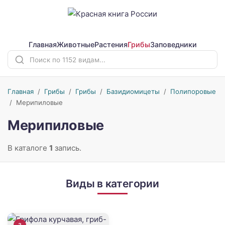
Главная
Животные
Растения
Грибы
Заповедники
Главная
/
Грибы
/
Грибы
/
Базидиомицеты
/
Полипоровые
/
Мерипиловые
Мерипиловые
В каталоге
1
запись.
Виды в категории