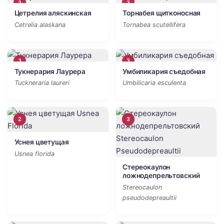
3
3
Цетрелия аляскинская
Торнабея щитконосная
Cetrelia alaskana
Tornabea scutellifera
3
3
Тукнерария Лаурера
Умбиликария съедобная
Tuckneraria laureri
Umbilicaria esculenta
2
3
Уснея цветущая
Usnea florida
Стереокаулон
ложнодепрельтовский
Stereocaulon
pseudodepreaultii