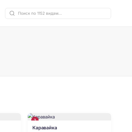
3
Каравайка