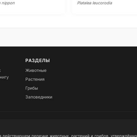
 nippon
Platalea leucorodia
РАЗДЕЛЫ
х
Животные
нигу
Растения
Грибы
Заповедники
на действующем перечне животных, растений и грибов, утверждённ