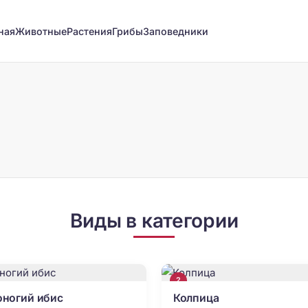
ная
Животные
Растения
Грибы
Заповедники
Виды в категории
2
оногий ибис
Колпица