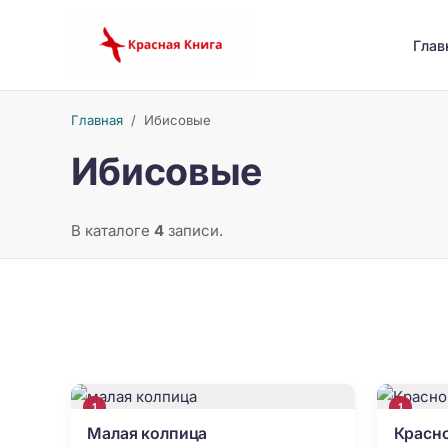
Глав
Главная
/
Ибисовые
Ибисовые
В каталоге
4
записи.
1
1
Малая колпица
Красн