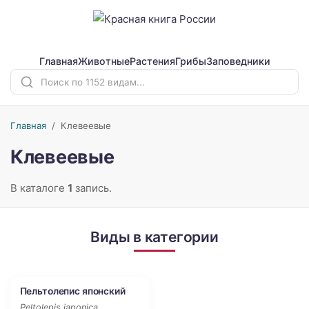
Главная
Животные
Растения
Грибы
Заповедники
Главная
/
Клевеевые
Клевеевые
В каталоге
1
запись.
Виды в категории
Пельтолепис японский
3
Peltolepis japonica