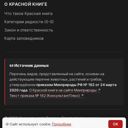
О КРАСНОЙ КНИГЕ
Что такое Красная книга
Категории редкости (0-5)
Закон и ответственность
Карта заповедников
📜 Источник данных
Перечень видов, представленный на сайте, основан на
действующем перечне животных, растений и грибов,
утверждённом
приказом Минприроды РФ № 162 от 24 марта
2020 года
.
О Красной книге на сайте Минприроды ↗
Текст приказа № 162 (КонсультантПлюс) ↗
© 2026 Красная книга России. Все права защищены.
Информационный портал о редких видах
🍪 Сайт использует cookie.
Подробнее
OK