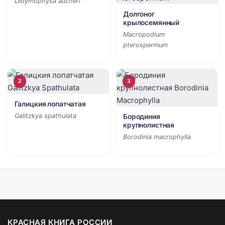
Didymophysa aucheri
Долгоног
крылосемянный
Macropodium
pterospermum
2
3
Галицкия лопатчатая
Galitzkya spathulata
Бородиния
крупнолистная
Borodinia macrophylla
КРАСНАЯ КНИГА РОССИИ