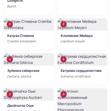
(Junge) N.
Busch
3
2
Катран Стевена
Клоповник Мейера
Crambe steveniana
Lepidium meyeri
3
2
Зубянка сибирская
Евтрема сердцелистная
Dentaria sibirica
Eutrema cordifolium
3
3
Двойчатка Оше