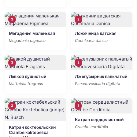
3
2
Мегадения маленькая
Ложечница датская
Megadenia pigmaea
Cochlearia danica
3
3
Левкой душистый
Лжепузырник пальчатый
Matthiola fragrans
Pseudovesicaria digitata
2
1
Катран сердцелистный
Crambe cordifolia
Катран коктебельский
Crambe koktebelica