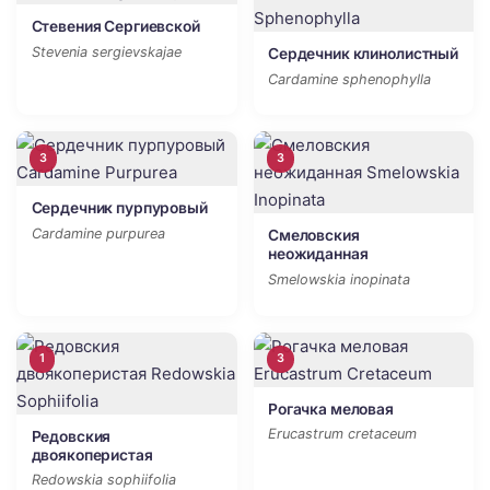
Стевения Сергиевской
Stevenia sergievskajae
Сердечник клинолистный
Cardamine sphenophylla
3
3
Сердечник пурпуровый
Cardamine purpurea
Смеловския
неожиданная
Smelowskia inopinata
1
3
Рогачка меловая
Erucastrum cretaceum
Редовския
двоякоперистая
Redowskia sophiifolia