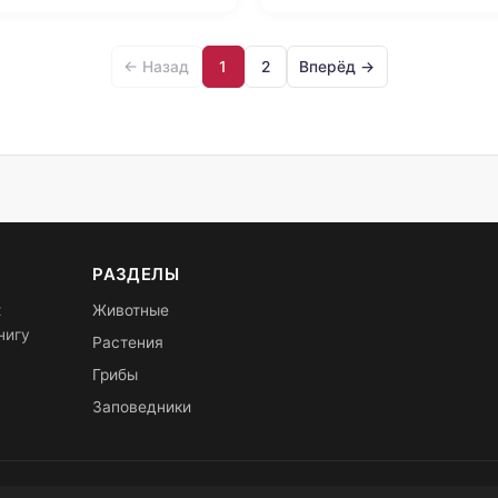
← Назад
1
2
Вперёд →
РАЗДЕЛЫ
х
Животные
нигу
Растения
Грибы
Заповедники