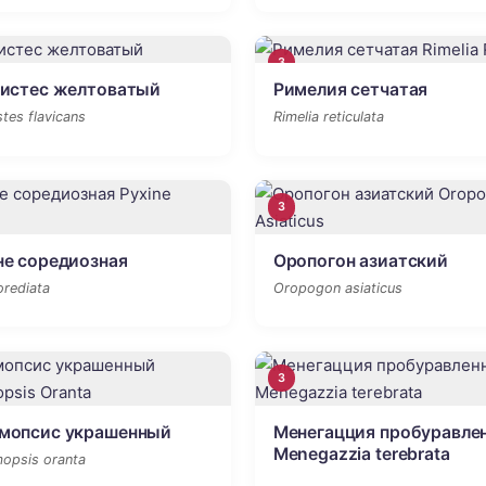
3
хистес желтоватый
Римелия сетчатая
tes flavicans
Rimelia reticulata
3
е соредиозная
Оропогон азиатский
orediata
Oropogon asiaticus
3
мопсис украшенный
Менегацция пробуравле
Menegazzia terebrаta
opsis oranta