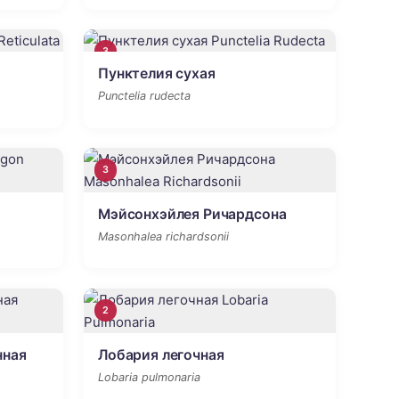
3
Пунктелия сухая
Punctelia rudecta
3
Мэйсонхэйлея Ричардсона
Masonhalea richardsonii
2
нная
Лобария легочная
Lobaria pulmonaria