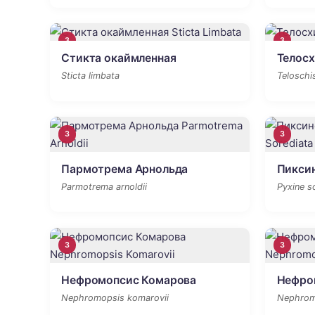
3
3
Стикта окаймленная
Телос
Sticta limbata
Teloschis
3
3
Пармотрема Арнольда
Пиксин
Parmotrema arnoldii
Pyxine s
3
3
Нефромопсис Комарова
Нефро
Nephromopsis komarovii
Nephrom