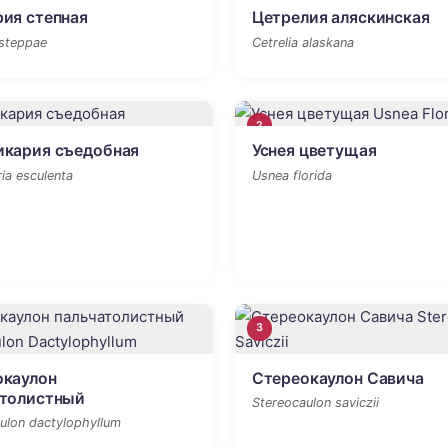
ия степная
Цетрелия аляскинская
 steppae
Cetrelia alaskana
2
икария съедобная
Уснея цветущая
ia esculenta
Usnea florida
3
окаулон
Стереокаулон Савича
атолистный
Stereocaulon saviczii
ulon dactylophyllum