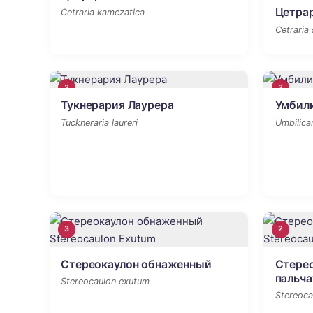
Цетрар
Cetraria kamczatica
Cetraria
3
3
Тукнерария Лаурера
Умбил
Tuckneraria laureri
Umbilicar
3
2
Стереокаулон обнаженный
Стере
пальч
Stereocaulon exutum
Stereoca