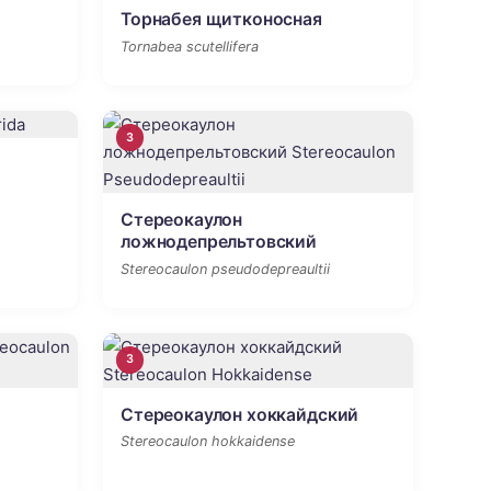
Торнабея щитконосная
Tornabea scutellifera
3
Стереокаулон
ложнодепрельтовский
Stereocaulon pseudodepreaultii
3
Стереокаулон хоккайдский
Stereocaulon hokkaidense