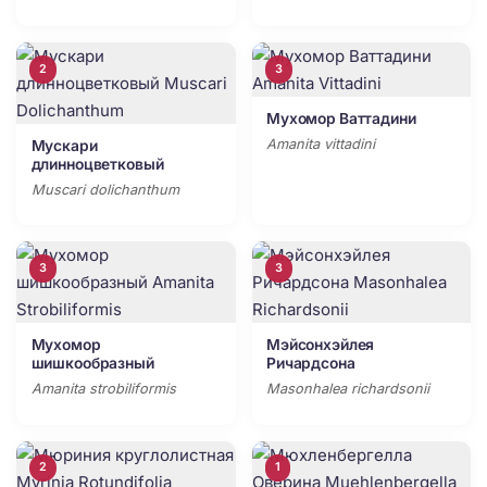
2
3
Мухомор Ваттадини
Amanita vittadini
Мускари
длинноцветковый
Muscari dolichanthum
3
3
Мухомор
Мэйсонхэйлея
шишкообразный
Ричардсона
Amanita strobiliformis
Masonhalea richardsonii
2
1