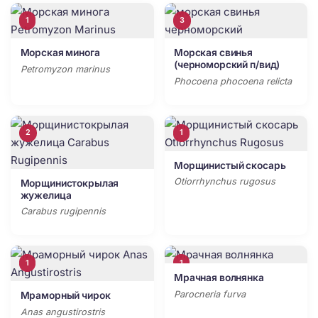
1
3
Морская минога
Морская свинья
(черноморский п/вид)
Petromyzon marinus
Phocoena phocoena relicta
2
1
Морщинистый скосарь
Otiorrhynchus rugosus
Морщинистокрылая
жужелица
Carabus rugipennis
1
1
Мрачная волнянка
Parocneria furva
Мраморный чирок
Anas angustirostris