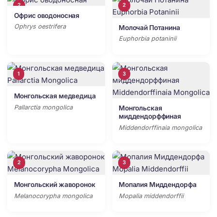
2
2
Офрис оводоносная
Ophrys oestrifera
Молочай Потанина
Euphorbia potaninii
1
3
Монгольская медведица
Pallarctia mongolica
Монгольская
миддендорффиная
Middendorffinaia mongolica
2
3
Монгольский жаворонок
Мопалия Миддендорфа
Melanocorypha mongolica
Mopalia middendorffii