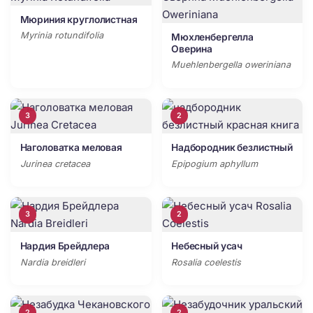
Мюриния круглолистная
Myrinia rotundifolia
Мюхленбергелла
Оверина
Muehlenbergella oweriniana
3
2
Наголоватка меловая
Надбородник безлистный
Jurinea cretacea
Epipogium aphyllum
3
2
Нардия Брейдлера
Небесный усач
Nardia breidleri
Rosalia coelestis
2
2