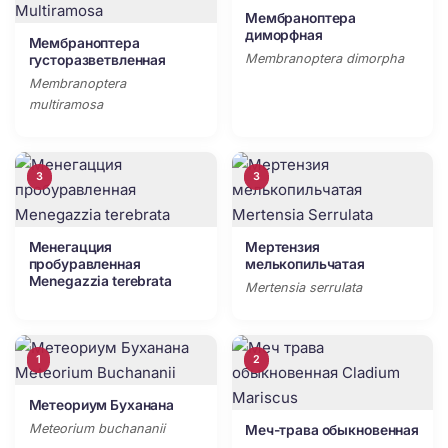
Мембраноптера
диморфная
Мембраноптера
Membranoptera dimorpha
густоразветвленная
Membranoptera
multiramosa
3
3
Менегацция
Мертензия
пробуравленная
мелькопильчатая
Menegazzia terebrаta
Mertensia serrulata
1
2
Метеориум Буханана
Meteorium buchananii
Меч-трава обыкновенная