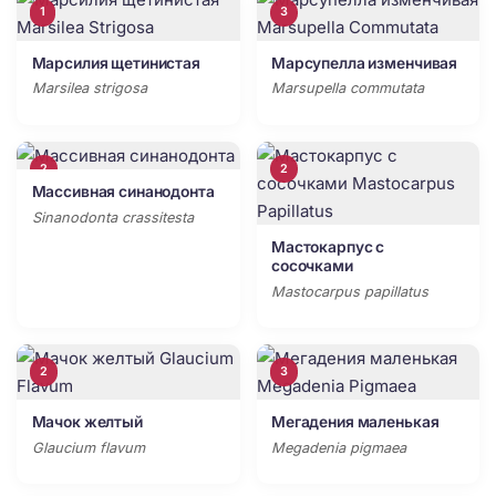
1
3
Марсилия щетинистая
Марсупелла изменчивая
Marsilea strigosa
Marsupella commutata
2
2
Массивная синанодонта
Sinanodonta crassitesta
Мастокарпус с
сосочками
Mastocarpus papillatus
2
3
Мачок желтый
Мегадения маленькая
Glaucium flavum
Megadenia pigmaea