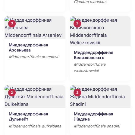
Cladium mariscus
3
2
Миддендорффиная
Арсеньева
Миддендорффиная
Middendorffinaia arsenievi
Величковского
Middendorffinaia
weliczkowskii
2
2
Миддендорффиная
Миддендорффиная
Дулькейт
Жадина
Middendorffinaia dulkeitiana
Middendorffinaia shadini