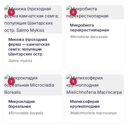
3
2
Микробиота
перекрестнопарная
Microbiota decussata
Микижа (проходная
форма — камчатская
семга; популяция
Шантарских остр.
Salmo mykiss
3
2
Микрокладия
Милиххоферия
бореальная
крупноплодная
Microcladia borealis
Mielichhoferia macrocarpa