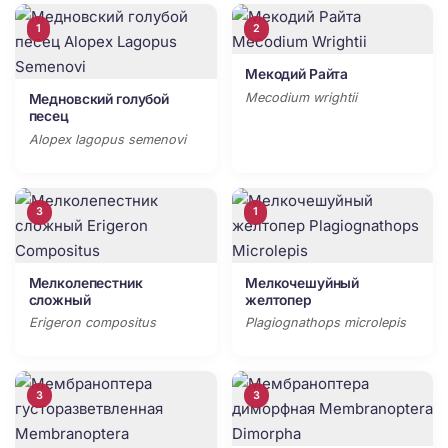
1
2
Мекодий Райта
Mecodium wrightii
Медновский голубой
песец
Alopex lagopus semenovi
3
1
Мелколепестник
Мелкочешуйный
сложный
желтопер
Erigeron compositus
Plagiognathops microlepis
3
3