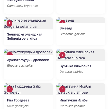
холодолюбивый
Campanula kryophila
1
2
Змееяд
Circaetus gallicus
Зелигерия эландская
Seligeria оelandica
2
3
Зубчатогрудый дровосек
Rhesus serricollis
Зубянка сибирская
Dentaria sibirica
3
3
Ива Гордеева
Иватзукия Исибы
Salix gordejevii
Iwatsukia jishibae