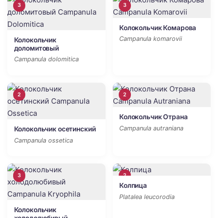
3
3
Колокольчик Комарова
Campanula komarovii
Колокольчик
доломитовый
Campanula dolomitica
2
2
Колокольчик Отрана
Campanula autraniana
Колокольчик осетинский
Campanula ossetica
3
2
Колпица
Platalea leucorodia
Колокольчик