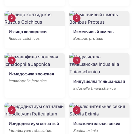
2
2
Иглица колхидская
Изменчивый шмель
Ruscus colchicus
Bombus proteus
3
3
Икмадофила японская
Icmadophila japonica
Индузиелла тяньшанская
Indusiella thianschanica
2
2
Иридодиктиум сетчатый
Исключительная секия
Iridodictyum reticulatum
Seokia eximia