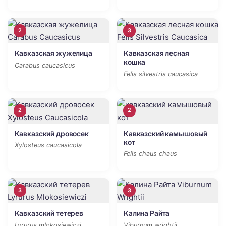
2
3
Кавказская жужелица
Кавказская лесная
кошка
Carabus caucasicus
Felis silvestris caucasica
2
2
Кавказский дровосек
Кавказский камышовый
кот
Xylosteus caucasicola
Felis chaus chaus
3
3
Кавказский тетерев
Калина Райта
Lyrurus mlokosiewiczi
Viburnum wrightii