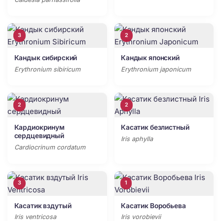
3
2
Кандык сибирский
Кандык японский
Erythronium sibiricum
Erythronium japonicum
2
2
Кардиокринум
Касатик безлистный
сердцевидный
Iris aphylla
Cardiocrinum cordatum
3
1
Касатик вздутый
Касатик Воробьева
Iris ventricosa
Iris vorobievii