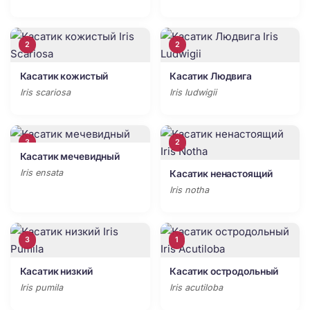
2
2
Касатик кожистый
Касатик Людвига
Iris scariosa
Iris ludwigii
3
2
Касатик мечевидный
Iris ensata
Касатик ненастоящий
Iris notha
3
1
Касатик низкий
Касатик остродольный
Iris pumila
Iris acutiloba