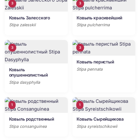
3
3
Ковыль Залесского
Ковыль красивейший
Stipa zalesskii
Stipa pulcherrima
3
3
Ковыль перистый
Stipa pennata
Ковыль
опушеннолистный
Stipa dasyphylla
1
1
Ковыль родственный
Ковыль Сырейщикова
Stipa consanguinea
Stipa syreistschikowii