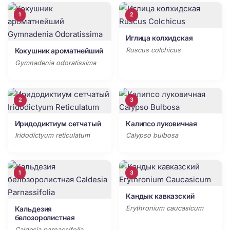
1
2
Иглица колхидская
Ruscus colchicus
Кокушник ароматнейший
Gymnadenia odoratissima
2
3
Иридодиктиум сетчатый
Калипсо луковичная
Iridodictyum reticulatum
Calypso bulbosa
1
3
Кандык кавказский
Erythronium caucasicum
Кальдезия
белозоролистная
Caldesia parnassifolia