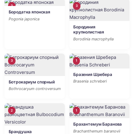
3
3
Бородатка японская
Pogonia japonica
Бородиния
крупнолистная
Borodinia macrophylla
3
1
Бразения Шребера
Brasenia schreberi
Ботрокариум спорный
Bothrocaryum controversum
2
1
Брахантемум Баранова
Brachanthemum baranovii
Брандушка