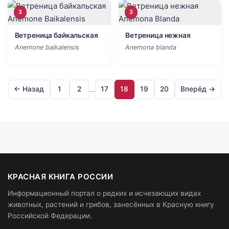
3
3
Ветреница байкальская
Ветреница нежная
Anemone baikalensis
Anemona blanda
…
← Назад
1
2
17
18
19
20
Вперёд →
КРАСНАЯ КНИГА РОССИИ
Информационный портал о редких и исчезающих видах
животных, растений и грибов, занесённых в Красную книгу
Российской Федерации.