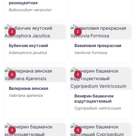
разноцветная
Bulbocodium versicolor
3
2
Бубенчик якутский
Вавиловия прекрасная
Adenophora jacutica
Vavilovia formosa
3
3
Валериана аянская
Valeriana ajanensis
Венерин башмачок
вздутоцветковый
Cypripedium ventricosum
3
3