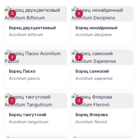
3
2
Борец двухцветковый
Борец ненайденный
Aconitum biflorum
Aconitum decipiens
3
2
Борец Паско
Борец саянский
Aconitum pascoi
Aconitum sajanense
1
2
Борец тангутский
Борец Флерова
Aconitum tanguticum
Aconitum flerovii