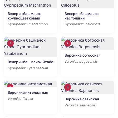
Венерин башмачок
Венерин башмачок
крупноцветковый
настоящий
Cypripedium macranthon
Cypripedium calceolus
3
2
Вероника богосская
Veronica bogosensis
Венерин башмачок Ятабе
Cypripedium yatabeanum
1
3
Вероника нителистная
Veronica filifolia
Вероника саянская
Veronica sajanensis