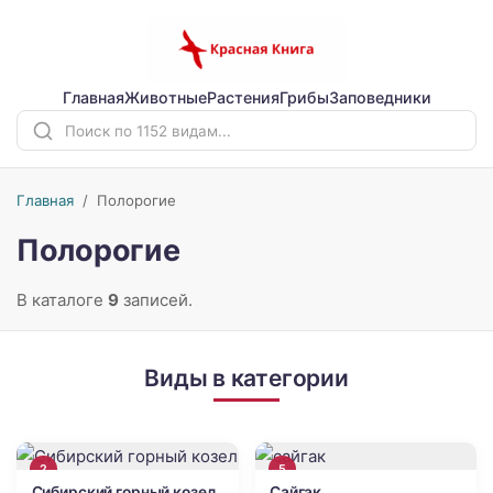
Главная
Животные
Растения
Грибы
Заповедники
Главная
/
Полорогие
Полорогие
В каталоге
9
записей.
Виды в категории
2
5
Сибирский горный козел
Сайгак