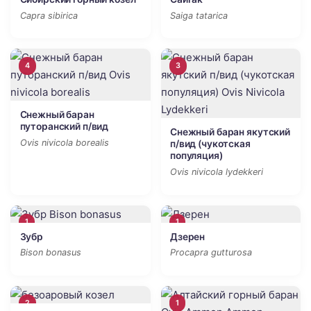
Capra sibirica
Saiga tatarica
4
3
Снежный баран
путоранский п/вид
Снежный баран якутский
Ovis nivicola borealis
п/вид (чукотская
популяция)
Ovis nivicola lydekkeri
1
1
Зубр
Дзерен
Bison bonasus
Procapra gutturosa
2
1