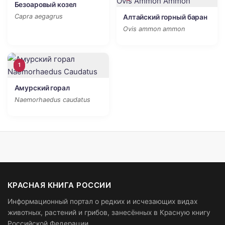
Безоаровый козел
Capra aegagrus
Алтайский горный баран
Ovis ammon ammon
1
Амурский горал
Naemorhaedus caudatus
КРАСНАЯ КНИГА РОССИИ
Информационный портал о редких и исчезающих видах
животных, растений и грибов, занесённых в Красную книгу
Российской Федерации.