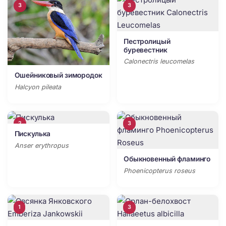
3
3
Пестролицый
буревестник
Calonectris leucomelas
Ошейниковый зимородок
Halcyon pileata
2
3
Пискулька
Anser erythropus
Обыкновенный фламинго
Phoenicopterus roseus
1
3