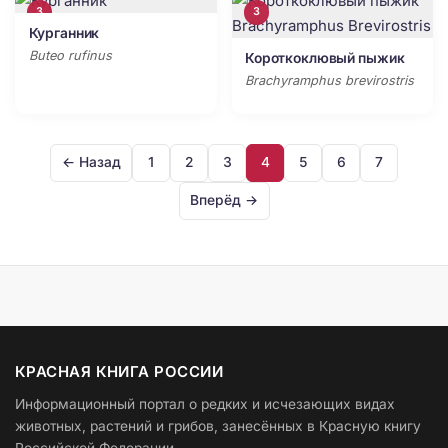
3
3
Курганник
Buteo rufinus
Короткоклювый пыжик
Brachyramphus brevirostris
← Назад
1
2
3
4
5
6
7
Вперёд →
КРАСНАЯ КНИГА РОССИИ
Информационный портал о редких и исчезающих видах
животных, растений и грибов, занесённых в Красную книгу