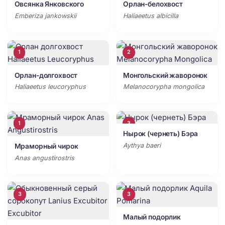
Овсянка Янковского
Орлан-белохвост
Emberiza jankowskii
Haliaeetus albicilla
1
2
Орлан-долгохвост
Монгольский жаворонок
Haliaeetus leucoryphus
Melanocorypha mongolica
1
3
Нырок (чернеть) Бэра
Aythya baeri
Мраморный чирок
Anas angustirostris
3
3
Малый подорлик