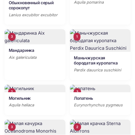
Aquila pomarina
Обыкновенный серый
сорокопут
Lanius excubitor excubitor
3
1
Мандаринка
Aix galericulata
Маньчжурская
бородатая куропатка
Perdix dauurica suschkini
2
3
Могильник
Лопатень
Aquila heliaca
Eurynorhynchus pygmeus
3
2