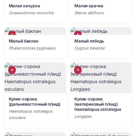
Малая качурка
Малая крачка
Oceanodroma monorhis
Sterna albifrons
2
5
Малый баклан
Малый лебедь
Phalacrocorax pygmaeus
Cygnus bewickii
4
3
Кулик-сорока
Кулик-сорока
(дальневосточный п/вид)
(материковый п/вид)
Haematopus ostralegus
Haematopus ostralegus
Longipes
osculans