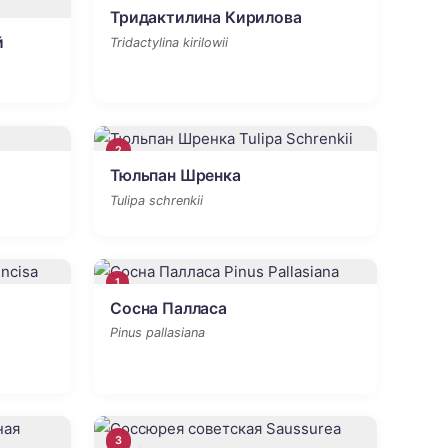
Тридактилина Кирилова
й
Tridactylina kirilowii
2
Тюльпан Шренка
Tulipa schrenkii
1
Сосна Палласа
Pinus pallasiana
3