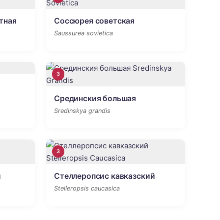
тная
Соссюрея советская
Saussurea sovietica
3
Срединския большая
Sredinskya grandis
3
й
Стеллеропсис кавказский
Stelleropsis caucasica