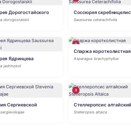
рея Дорогостайского
Соссюрея скребницелис
a dorogostaiskii
Saussurea ceterachifolia
3
Спаржа коротколистная
рея Ядринцева
Asparagus brachyphyllus
 jadrinzevii
3
ия Сергиевской
Стеллеропсис алтайски
 sergievskajae
Stelleropsis altaica