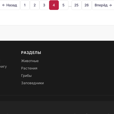
…
← Назад
1
2
3
4
5
25
26
Вперёд →
РАЗДЕЛЫ
х
Животные
нигу
Растения
Грибы
Заповедники