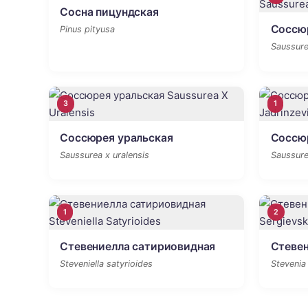
Сосна пицундская
Соссю
Pinus pityusa
Saussure
3
1
Соссюрея уральская
Соссю
Saussurea x uralensis
Saussurea
1
2
Стевениелла сатириовидная
Стевен
Steveniella satyrioides
Stevenia