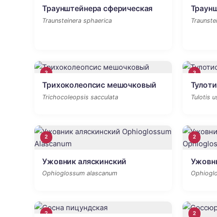
Траунштейнера сферическая
Траун
Traunsteinera sphaerica
Traunste
3
3
Трихоколеопсис мешочковый
Тулоти
Trichocoleopsis sacculata
Tulotis u
2
2
Ужовник аляскинский
Ужовн
Ophioglossum alascanum
Ophiogl
2
2