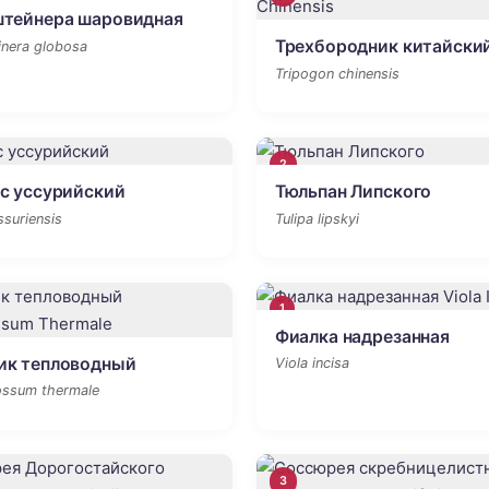
штейнера шаровидная
Трехбородник китайски
inera globosa
Tripogon chinensis
2
с уссурийский
Тюльпан Липского
ssuriensis
Tulipa lipskyi
1
Фиалка надрезанная
ик тепловодный
Viola incisa
ossum thermale
3