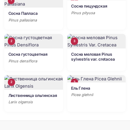
1
2
Сосна пицундская
Pinus pityusa
Сосна Палласа
Pinus pallasiana
2
3
Сосна густоцветная
Сосна меловая Pinus
sylvestris var. cretacea
Pinus densiflora
2
3
Ель Глена
Picea glehnii
Лиственница ольгинская
Larix olgensis