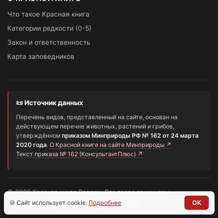
Что такое Красная книга
Категории редкости (0-5)
Закон и ответственность
Карта заповедников
📜 Источник данных
Перечень видов, представленный на сайте, основан на
действующем перечне животных, растений и грибов,
утверждённом
приказом Минприроды РФ № 162 от 24 марта
2020 года
.
О Красной книге на сайте Минприроды ↗
Текст приказа № 162 (КонсультантПлюс) ↗
© 2026 Красная книга России. Все права защищены.
Информационный портал о редких видах
🍪 Сайт использует cookie.
Подробнее
OK