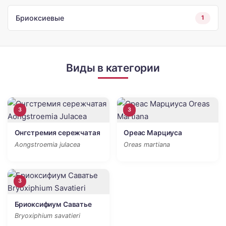
Бриоксиевые
1
Виды в категории
3
3
Онгстремия сережчатая
Ореас Марциуса
Aongstroemia julacea
Oreas martiana
3
Бриоксифиум Саватье
Bryoxiphium savatieri