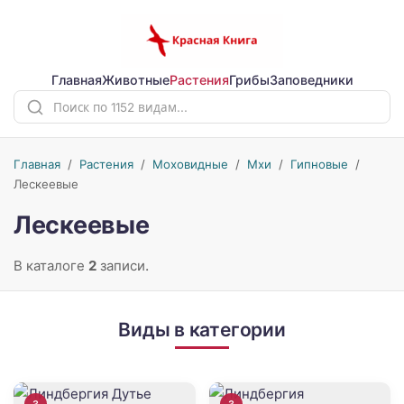
Главная
Животные
Растения
Грибы
Заповедники
Главная
/
Растения
/
Моховидные
/
Мхи
/
Гипновые
/
Лескеевые
Лескеевые
В каталоге
2
записи.
Виды в категории