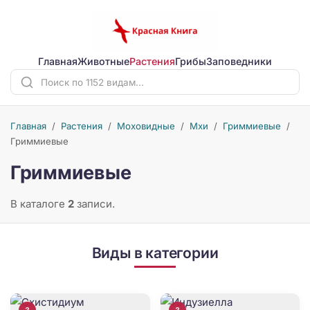
Главная
Животные
Растения
Грибы
Заповедники
Главная
/
Растения
/
Моховидные
/
Мхи
/
Гриммиевые
/
Гриммиевые
Гриммиевые
В каталоге
2
записи.
Виды в категории