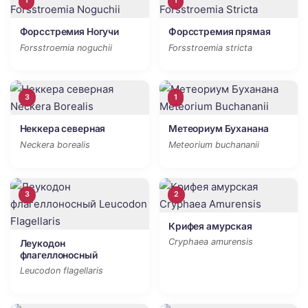
1
1
Форсстремия Ногучи
Форсстремия прямая
Forsstroemia noguchii
Forsstroemia stricta
3
1
Неккера северная
Метеориум Буханана
Neckera borealis
Meteorium buchananii
3
2
Крифея амурская
Cryphaea amurensis
Леукодон
флагеллоносный
Leucodon flagellaris