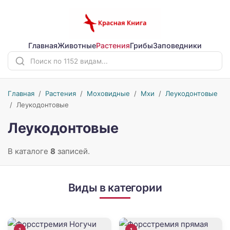
Главная
Животные
Растения
Грибы
Заповедники
Главная
/
Растения
/
Моховидные
/
Мхи
/
Леукодонтовые
/
Леукодонтовые
Леукодонтовые
В каталоге
8
записей.
Виды в категории