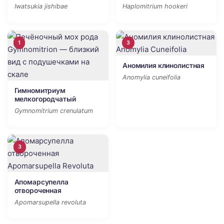
Iwatsukia jishibae
Haplomitrium hookeri
1
3
Аномилия клинолистная
Anomylia cuneifolia
Гимномитриум
мелкогородчатый
Gymnomitrium crenulatum
3
Апомарсупелла
отвороченная
Apomarsupella revoluta