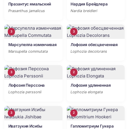
Празантус ямальский
Нардия Брейдлера
Prasanthus jamalicus
Nardia breidleri
3
3
Марсупелла изменчивая
Лофозия обесцвеченная
Marsupella commutata
Lophozia decolorans
3
2
Лофозия Перссона
Лофозия удлиненная
Lophozia perssonii
Lophozia elongata
3
2
Иватзукия Исибы
Гапломитриум Гукера