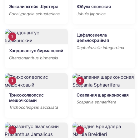
3
3
Эокалипогейя Шустера
Юбула японская
Eocalypogeia schusteriana
Jubula japonica
Цефалозиелла
3
2
цельнокрайная
Cephaloziella integerrima
Хандонантус бирманский
Chandonanthus birmensis
3
2
Трихоколеопсис
Скапания шариконосная
мешочковый
Scapania sphaerifera
Trichocoleopsis sacculata
3
3