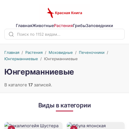
Главная
Животные
Растения
Грибы
Заповедники
Главная
/
Растения
/
Моховидные
/
Печеночники
/
Юнгерманниевые
/
Юнгерманниевые
Юнгерманниевые
В каталоге
17
записей.
Виды в категории