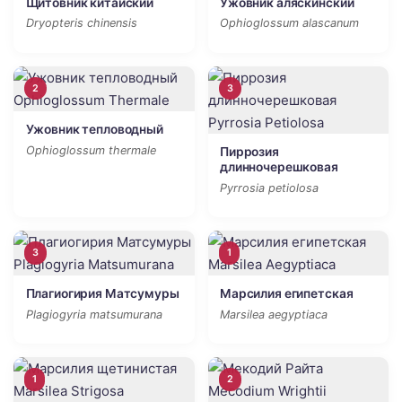
Щитовник китайский
Ужовник аляскинский
Dryopteris chinensis
Ophioglossum alascanum
2
3
Ужовник тепловодный
Ophioglossum thermale
Пиррозия
длинночерешковая
Pyrrosia petiolosa
3
1
Плагиогирия Матсумуры
Марсилия египетская
Plagiogyria matsumurana
Marsilea aegyptiaca
1
2