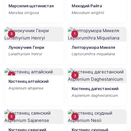
Марсилия щетинистая
Мекодий Райта
Marsilea strigosa
Mecodium wrightii
3
1
Лунокучник Генри
Лепторумора Микеля
Lunathyrium henryi
Leptorumihra miqueliana
3
3
Костенец алтайский
Asplenium altajense
Костенец дагестанский
Asplenium daghestanicum
2
3
Костенец саянский
Костенец скудный