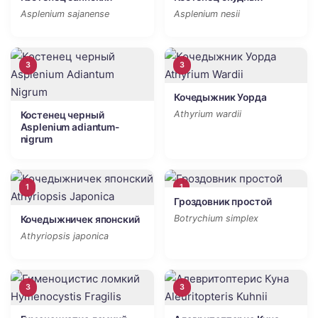
Asplenium sajanense
Asplenium nesii
3
3
Кочедыжник Уорда
Athyrium wardii
Костенец черный
Asplenium adiantum-
nigrum
1
1
Гроздовник простой
Botrychium simplex
Кочедыжничек японский
Athyriopsis japonica
3
3