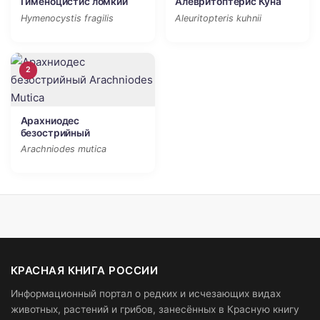
Гименоцистис ломкий
Алевритоптерис Куна
Hymenocystis fragilis
Aleuritopteris kuhnii
2
Арахниодес
безострийный
Arachniodes mutica
КРАСНАЯ КНИГА РОССИИ
Информационный портал о редких и исчезающих видах
животных, растений и грибов, занесённых в Красную книгу