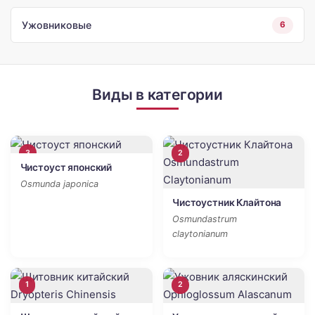
Ужовниковые
6
Виды в категории
3
2
Чистоуст японский
Osmunda japonica
Чистоустник Клайтона
Osmundastrum
claytonianum
1
2