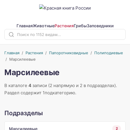
Главная
Животные
Растения
Грибы
Заповедники
Главная
/
Растения
/
Папоротниковидные
/
Полиподиевые
/
Марсилеевые
Марсилеевые
В каталоге
4
записи (2 напрямую и 2 в подразделах).
Раздел содержит 1подкатегорию.
Подразделы
Марсилеевые
2