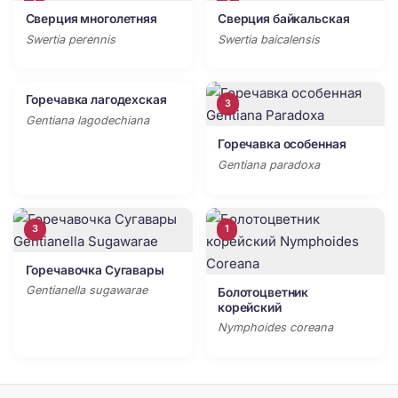
1
3
Сверция многолетняя
Сверция байкальская
Swertia perennis
Swertia baicalensis
Горечавка лагодехская
3
3
Gentiana lagodechiana
Горечавка особенная
Gentiana paradoxa
3
1
Горечавочка Сугавары
Gentianella sugawarae
Болотоцветник
корейский
Nymphoides coreana