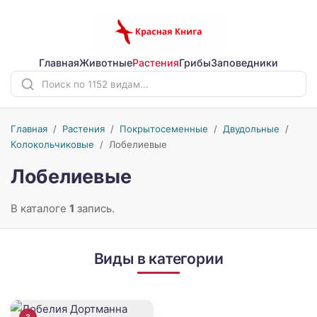
Главная
Животные
Растения
Грибы
Заповедники
Главная
/
Растения
/
Покрытосеменные
/
Двудольные
/
Колокольчиковые
/
Лобелиевые
Лобелиевые
В каталоге
1
запись.
Виды в категории