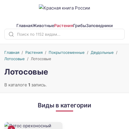
Главная
Животные
Растения
Грибы
Заповедники
Главная
/
Растения
/
Покрытосеменные
/
Двудольные
/
Лотосовые
/
Лотосовые
Лотосовые
В каталоге
1
запись.
Виды в категории