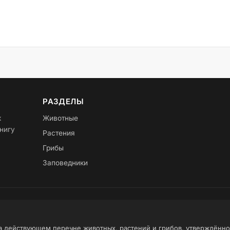
РАЗДЕЛЫ
х
Животные
нигу
Растения
Грибы
Заповедники
на действующем перечне животных, растений и грибов, утверждённ