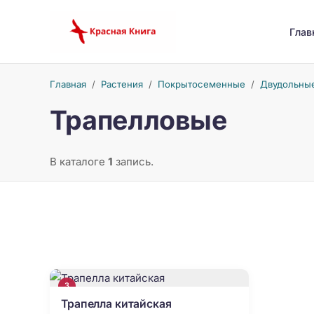
Глав
Главная
/
Растения
/
Покрытосеменные
/
Двудольны
Трапелловые
В каталоге
1
запись.
3
Трапелла китайская