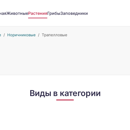
ная
Животные
Растения
Грибы
Заповедники
е
/
Норичниковые
/
Трапелловые
Виды в категории