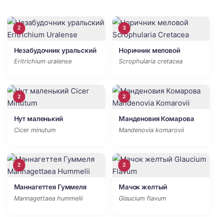
2
3
Незабудочник уральский
Норичник меловой
Eritrichium uralense
Scrophularia cretacea
2
2
Нут маленький
Манденовия Комарова
Cicer minutum
Mandenovia komarovii
2
2
Маннагеттея Гуммеля
Мачок желтый
Mannagettaea hummelii
Glaucium flavum