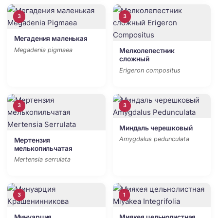
3
3
Мегадения маленькая
Megadenia pigmaea
Мелколепестник
сложный
Erigeron compositus
3
3
Миндаль черешковый
Amygdalus pedunculata
Мертензия
мелькопильчатая
Mertensia serrulata
3
1
Минуарция
Миякея цельнолистная