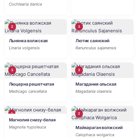
Cochlearia danica
2
3
Льнянка волжская
Лютик саянский
Linaria volgensis
Ranunculus sajanensis
3
3
Люцерна решетчатая
Магадания ольская
Medicago cancellata
Magadania olaensis
1
2
Магнолия снизу-белая
Magnolia hypoleuca
Майкараган волжский
Calophaca wolgarica