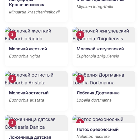
Крашенинникова
Miyakea integrifolia
Minuartia krascheninnikovii
2
3
Молочай жесткий
Молочай жигулевский
Euphorbia rigida
Euphorbia zhiguliensis
2
3
Молочай остистый
Лобелия Дортманна
Euphorbia aristata
Lobelia dortmanna
2
3
Лотос орехоносный
Nelumbo nucifera
Ложечница датская