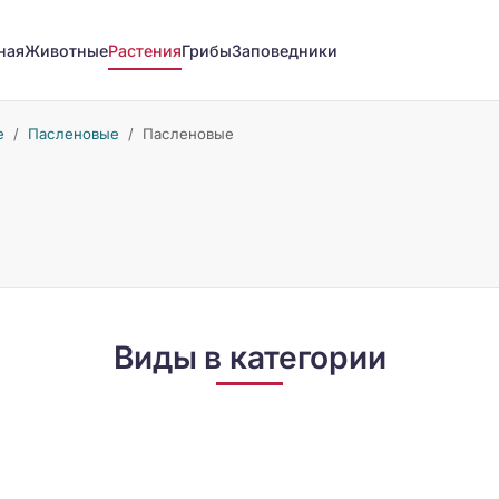
ная
Животные
Растения
Грибы
Заповедники
е
/
Пасленовые
/
Пасленовые
Виды в категории