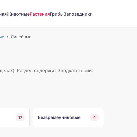
ная
Животные
Растения
Грибы
Заповедники
ые
/
Лилейные
делах). Раздел содержит 3подкатегории.
Безвременниковые
17
4