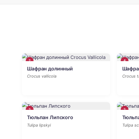
2
4
Шафран долинный
Шафра
Crocus vallicola
Crocus t
2
2
Тюльпан Липского
Тюльп
Tulipa lipskyi
Tulipa sc