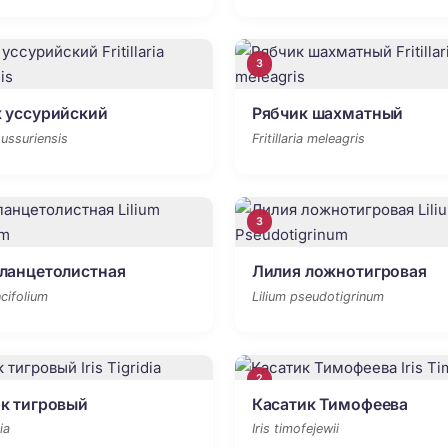
3
 уссурийский
Рябчик шахматный
a ussuriensis
Fritillaria meleagris
3
ланцетолистная
Лилия ложнотигровая
ncifolium
Lilium pseudotigrinum
2
к тигровый
Касатик Тимофеева
ia
Iris timofejewii