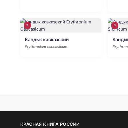
3
3
Кандык кавказский
Канды
Erythronium caucasicum
Erythron
КРАСНАЯ КНИГА РОССИИ