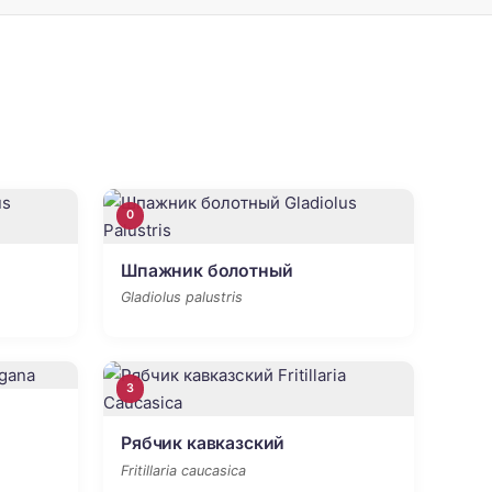
0
Шпажник болотный
Gladiolus palustris
3
Рябчик кавказский
Fritillaria caucasica