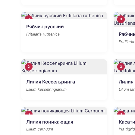
3
3
Рябчик русский
Рябчик
Fritillaria ruthenica
Fritillari
2
3
Лилия Кессельринга
Лилия 
Lilium kesselringianum
Lilium la
3
3
Лилия поникающая
Касати
Lilium cernuum
Iris tigrid