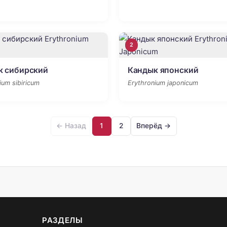
2
к сибирский
Кандык японский
ium sibiricum
Erythronium japonicum
← Назад
1
2
Вперёд →
РАЗДЕЛЫ