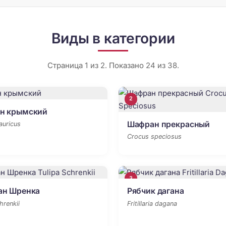
Виды в категории
Страница 1 из 2. Показано 24 из 38.
2
н крымский
Шафран прекрасный
auricus
Crocus speciosus
3
ан Шренка
Рябчик дагана
hrenkii
Fritillaria dagana