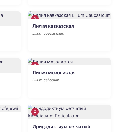
2
Лилия кавказская
Lilium caucasicum
3
Лилия мозолистая
Lilium callosum
2
Иридодиктиум сетчатый