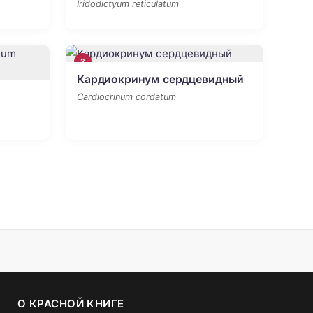
Iridodictyum reticulatum
2
Кардиокринум сердцевидный
Cardiocrinum cordatum
О КРАСНОЙ КНИГЕ