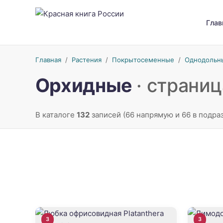
Глав
Главная
/
Растения
/
Покрытосеменные
/
Однодольн
Орхидные
· страниц
В каталоге
132
записей (66 напрямую и 66 в подра
3
3