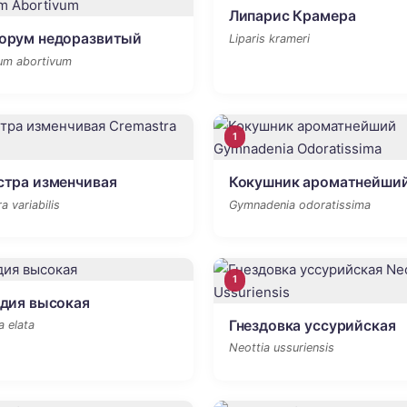
Липарис Крамера
орум недоразвитый
Liparis krameri
um abortivum
1
стра изменчивая
Кокушник ароматнейши
 variabilis
Gymnadenia odoratissima
1
дия высокая
Гнездовка уссурийская
a elata
Neottia ussuriensis