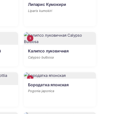
Липарис Кумокири
Liparis kumokiri
3
й
Калипсо луковичная
Calypso bulbosa
3
Бородатка японская
Pogonia japonica