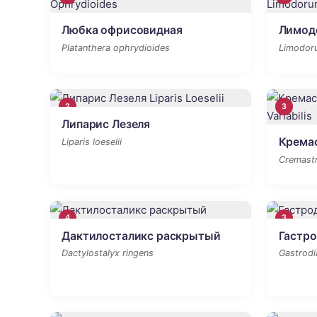
Любка офрисовидная
Лимод
Platanthera ophrydioides
Limodor
2
3
Липарис Лезеля
Крема
Liparis loeselii
Cremastra
4
3
Дактилосталикс раскрытый
Гастро
Dactylostalyx ringens
Gastrodi