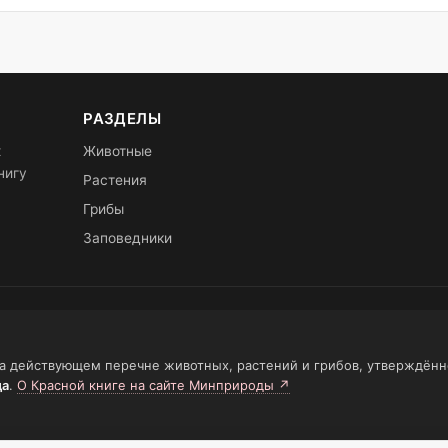
РАЗДЕЛЫ
х
Животные
нигу
Растения
Грибы
Заповедники
на действующем перечне животных, растений и грибов, утверждён
да
.
О Красной книге на сайте Минприроды ↗