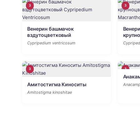
3
3
Венерин башмачок
Венер
вздутоцветковый
крупн
Cypripedium ventricosum
Cypripe
3
3
Анака
Амитостигма Киноситы
Anacampt
Amitostigma kinoshitae