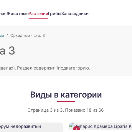
ная
Животные
Растения
Грибы
Заповедники
ые
/
Орхидные · стр. 3
а 3
зделах). Раздел содержит 1подкатегорию.
Виды в категории
Страница 3 из 3. Показано 18 из 66.
3