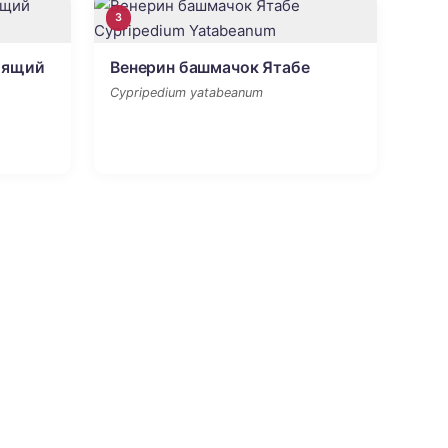
3
оящий
Венерин башмачок Ятабе
Cypripedium yatabeanum