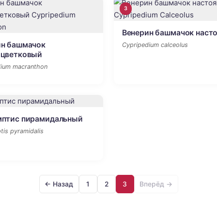
3
Венерин башмачок наст
ин башмачок
Cypripedium calceolus
оцветковый
dium macranthon
мптис пирамидальный
is pyramidalis
← Назад
1
2
3
Вперёд →