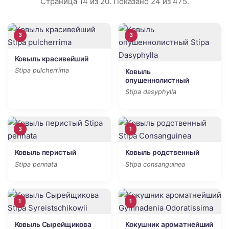
Страница 14 из 20. Показано 24 из 475.
3
3
Ковыль красивейший
Stipa pulcherrima
Ковыль
опушеннолистный
Stipa dasyphylla
3
1
Ковыль перистый
Ковыль родственный
Stipa pennata
Stipa consanguinea
1
1
Ковыль Сырейщикова
Кокушник ароматнейший