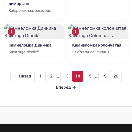
диморфант
Kalopanax septemlobus
3
3
Камнеломка Динника
Камнеломка колончатая
Saxifraga dinnikii
Saxifraga columnaris
…
…
← Назад
1
2
13
14
15
19
20
Вперёд →