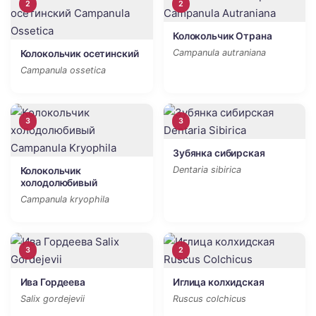
2
2
Колокольчик Отрана
Campanula autraniana
Колокольчик осетинский
Campanula ossetica
3
3
Зубянка сибирская
Dentaria sibirica
Колокольчик
холодолюбивый
Campanula kryophila
3
2
Ива Гордеева
Иглица колхидская
Salix gordejevii
Ruscus colchicus