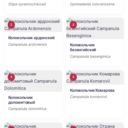
Stipa syreistschikowii
Gymnadenia odoratissima
2
3
Колокольчик ардонский
Campanula ardonensis
Колокольчик
безенгийский
Campanula besenginica
3
3
Колокольчик Комарова
Campanula komarovii
Колокольчик
доломитовый
Campanula dolomitica