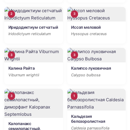
2
3
Иридодиктиум сетчатый
Иссоп меловой
Iridodictyum reticulatum
Hyssopus cretaceus
3
3
Калина Райта
Калипсо луковичная
Viburnum wrightii
Calypso bulbosa
3
1
Кальдезия
белозоролистная
Калопанакс
Caldesia parnassifolia
семилопастный,