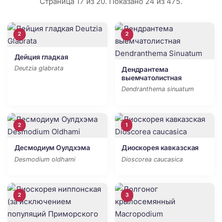
Страница 17 из 20. Показано 24 из 475.
2
2
Дейция гладкая
Deutzia glabrata
Дендрантема
выемчатолистная
Dendranthema sinuatum
2
1
Десмодиум Оулдхэма
Диоскорея кавказская
Desmodium oldhami
Dioscorea caucasica
2
3