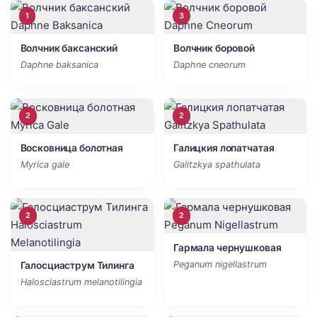
1
3
Волчник баксанский
Волчник боровой
Daphne baksanica
Daphne cneorum
2
2
Восковница болотная
Галицкия лопатчатая
Myrica gale
Galitzkya spathulata
2
2
Гармала чернушковая
Peganum nigellastrum
Галосциаструм Тилинга
Halosciastrum melanotilingia