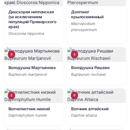
Диоскорея ниппонская
Долгоног
(за исключением
крылосемянный
популяций Приморского
Macropodium
края)
pterospermum
Dioscorea nipponica
3
3
Володушка Мартьянова
Володушка Ришави
Bupleurum martjanovii
Bupleurum rischawii
2
0
Волчелистник низкий
Волчник алтайский
Daphniphyllum humile
Daphne altaica