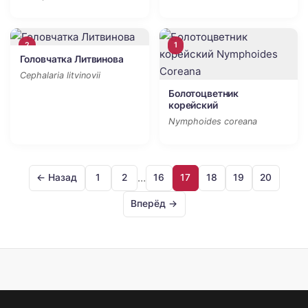
2
1
Головчатка Литвинова
Cephalaria litvinovii
Болотоцветник
корейский
Nymphoides coreana
…
← Назад
1
2
16
17
18
19
20
Вперёд →