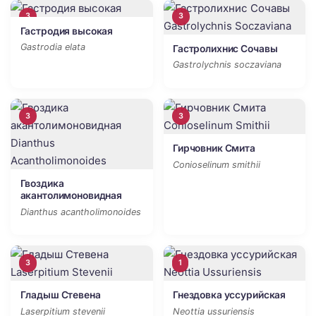
3
3
Гастродия высокая
Gastrodia elata
Гастролихнис Сочавы
Gastrolychnis soczaviana
3
3
Гирчовник Смита
Conioselinum smithii
Гвоздика
акантолимоновидная
Dianthus acantholimonoides
3
1
Гладыш Стевена
Гнездовка уссурийская
Laserpitium stevenii
Neottia ussuriensis