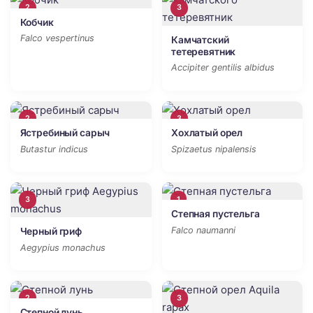
2
3
Кобчик
Falco vespertinus
Камчатский
тетеревятник
Accipiter gentilis albidus
2
3
Ястребиный сарыч
Хохлатый орел
Butastur indicus
Spizaetus nipalensis
3
1
Степная пустельга
Falco naumanni
Черный гриф
Aegypius monachus
2
3
Степной лунь