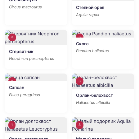
Circus macrourus
Степной орел
Aquila rapax
3
3
Скопа
Pandion haliaetus
Стервятник
Neophron percnopterus
2
3
Сапсан
Falco peregrinus
Орлан-белохвост
Haliaeetus albicilla
1
3