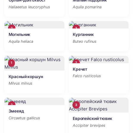
Орлан-долгохвост
Малый подорлик
Haliaeetus leucoryphus
Aquila pomarina
2
3
Могильник
Курганник
Aquila heliaca
Buteo rufinus
1
2
Кречет
Falco rusticolus
Красный коршун
Milvus milvus
2
3
Змееяд
Circaetus gallicus
Европейский тювик
Accipiter brevipes