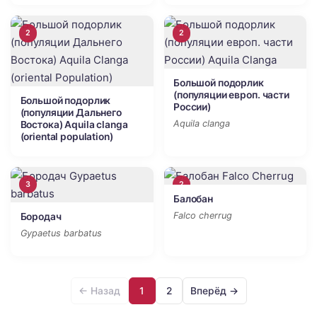
2
2
Большой подорлик
(популяции европ. части
Большой подорлик
России)
(популяции Дальнего
Aquila clanga
Востока) Aquila clanga
(oriental population)
3
2
Балобан
Falco cherrug
Бородач
Gypaetus barbatus
← Назад
1
2
Вперёд →