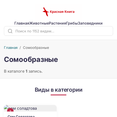
Главная
Животные
Растения
Грибы
Заповедники
Главная
/
Сомообразные
Сомообразные
В каталоге
1
запись.
Виды в категории
2
Сом Солдатова