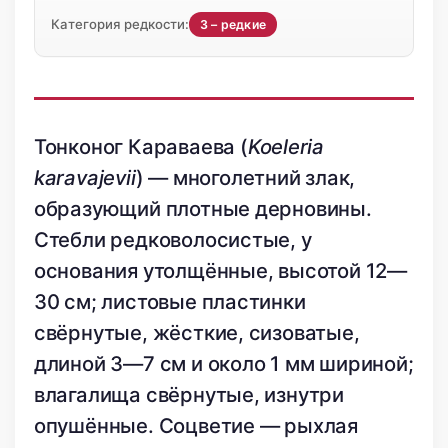
Категория редкости:
3 – редкие
Тонконог Караваева (
Koeleria
karavajevii
) — многолетний злак,
образующий плотные дерновины.
Стебли редковолосистые, у
основания утолщённые, высотой 12—
30 см; листовые пластинки
свёрнутые, жёсткие, сизоватые,
длиной 3—7 см и около 1 мм шириной;
влагалища свёрнутые, изнутри
опушённые. Соцветие — рыхлая