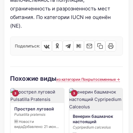
ограниченность и разрозненность мест
обитания. По категории IUCN не оценён
(NE).
Поделиться:
Похожие виды
из категории Покрытосеменные →
3
3
Прострел луговой
Pulsatilla pratensis
Венерин башмачок
настоящий
🆕 Новости
видаДобавлено: 21 июня
Cypripedium calceolus
2026 С начала апреля