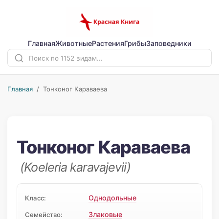
Главная
Животные
Растения
Грибы
Заповедники
Главная
/ Тонконог Караваева
Тонконог Караваева
(Koeleria karavajevii)
Однодольные
Класс:
Злаковые
Семейство: