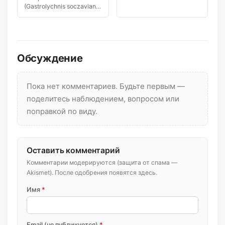
— редкий вид степной
(Gastrolychnis soczaviana)
флоры юга […]
— редкий узколокальный
эндемик…
Обсуждение
Пока нет комментариев. Будьте первым —
поделитесь наблюдением, вопросом или
поправкой по виду.
Оставить комментарий
Комментарии модерируются (защита от спама —
Akismet). После одобрения появятся здесь.
Имя
*
Email (не публикуется)
*