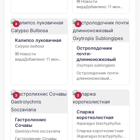
🆕 Новости
2026 […]
видаДобавлено: 11 июня
2026 В заповеднике
«Кивач» в […]
3
3
Калипсо луковичная
Calypso bulbosa
Остролодочник
почти-
🆕 Новости
длинноножковый
видаДобавлено: 11 июня
2026 В заповеднике
Oxytropis sublongipes
«Кивач» в […]
Остролодочник почти-
длинноножковый
(Oxytropis sublongipes) —
узколокальный эндемик
Якутии,…
3
3
Спаржа
коротколистная
Гастролихнис
Asparagus brachyphyllus
Сочавы
Спаржа коротколистная
Gastrolychnis soczaviana
(Asparagus brachyphyllus)
Гастролихнис Сочавы