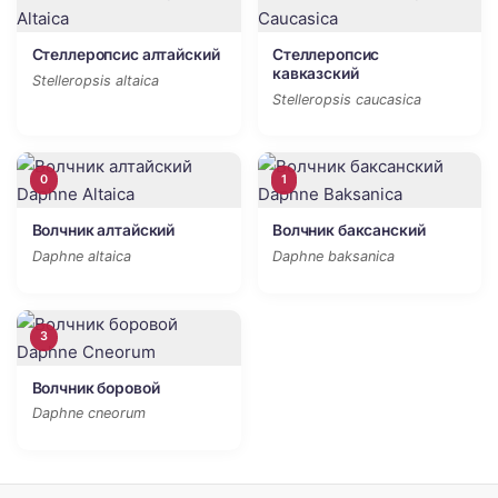
Стеллеропсис алтайский
Стеллеропсис
кавказский
Stelleropsis altaica
Stelleropsis caucasica
0
1
Волчник алтайский
Волчник баксанский
Daphne altaica
Daphne baksanica
3
Волчник боровой
Daphne cneorum