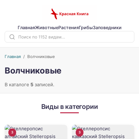
Главная
Животные
Растения
Грибы
Заповедники
Главная
/
Волчниковые
Волчниковые
В каталоге
5
записей.
Виды в категории
3
3