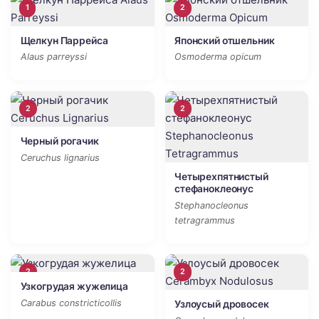
1
2
Щелкун Паррейса
Японский отшельник
Alaus parreyssi
Osmoderma opicum
2
2
Черный рогачик
Ceruchus lignarius
Четырехпятнистый
стефаноклеонус
Stephanocleonus
tetragrammus
2
2
Узкогрудая жужелица
Carabus constricticollis
Узлоусый дровосек