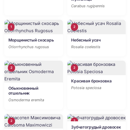
Carabus rugipennis
1
2
Морщинистый скосарь
Небесный усач
Otiorrhynchus rugosus
Rosalia coelestis
2
2
Красивая бронзовка
Potosia speciosa
Обыкновенный
отшельник
Osmoderma eremita
2
2
Зубчатогрудый дровосек