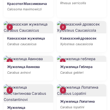
Rhesus serricollis
Красотел Максимовича
Calosoma maximowiczi
2
2
Кавказская жужелица
Кавказский дровосек
Carabus caucasicus
Xylosteus caucasicola
2
1
Жужелица Авинова
Жужелица Геблера
Carabus avinovi
Carabus gebleri
2
2
Жужелица Лопатина
Carabus lopatini
Жужелица