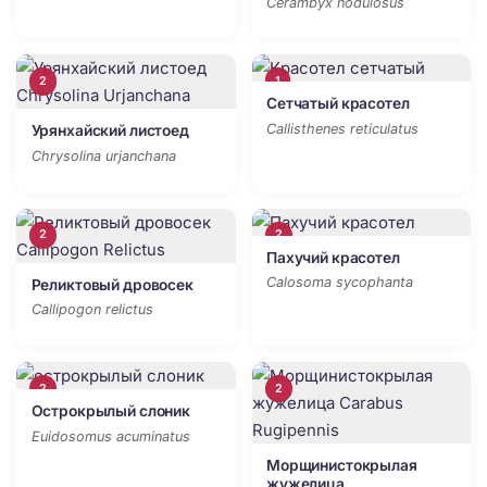
Cerambyx nodulosus
2
1
Сетчатый красотел
Callisthenes reticulatus
Урянхайский листоед
Chrysolina urjanchana
2
2
Пахучий красотел
Calosoma sycophanta
Реликтовый дровосек
Callipogon relictus
2
2
Острокрылый слоник
Euidosomus acuminatus
Морщинистокрылая
жужелица